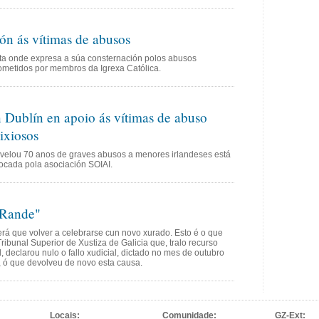
ón ás vítimas de abusos
arta onde expresa a súa consternación polos abusos
ometidos por membros da Igrexa Católica.
 Dublín en apoio ás vítimas de abuso
lixiosos
revelou 70 anos de graves abusos a menores irlandeses está
ocada pola asociación SOIAI.
 Rande"
á que volver a celebrarse cun novo xurado. Esto é o que
Tribunal Superior de Xustiza de Galicia que, tralo recurso
, declarou nulo o fallo xudicial, dictado no mes de outubro
 ó que devolveu de novo esta causa.
Locais:
Comunidade:
GZ-Ext: