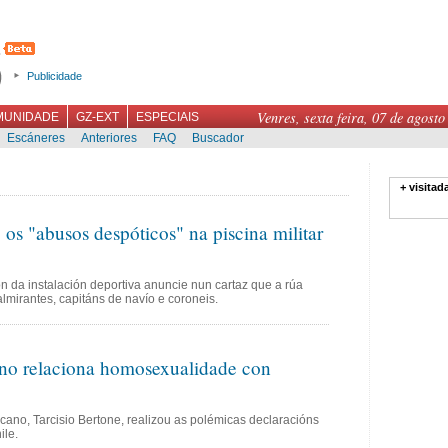
Publicidade
Venres, sexta feira, 07 de agosto
MUNIDADE
GZ-EXT
ESPECIAIS
Escáneres
Anteriores
FAQ
Buscador
+ visitad
s "abusos despóticos" na piscina militar
 da instalación deportiva anuncie nun cartaz que a rúa
lmirantes, capitáns de navío e coroneis.
ano relaciona homosexualidade con
icano, Tarcisio Bertone, realizou as polémicas declaracións
ile.