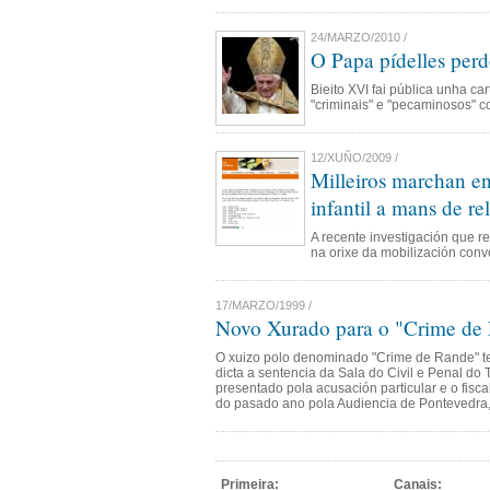
24/MARZO/2010 /
O Papa pídelles perd
Bieito XVI fai pública unha c
"criminais" e "pecaminosos" c
12/XUÑO/2009 /
Milleiros marchan en
infantil a mans de re
A recente investigación que 
na orixe da mobilización conv
17/MARZO/1999 /
Novo Xurado para o "Crime de
O xuizo polo denominado "Crime de Rande" ter
dicta a sentencia da Sala do Civil e Penal do 
presentado pola acusación particular e o fiscal
do pasado ano pola Audiencia de Pontevedra,
Primeira:
Canais: