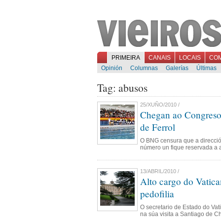
PRIMEIRA
CANAIS
LOCAIS
CO
Opinión
Columnas
Galerías
Últimas
Tag: abusos
25/XUÑO/2010 /
Chegan ao Congreso o
de Ferrol
O BNG censura que a dirección
número un fique reservada a a
13/ABRIL/2010 /
Alto cargo do Vatic
pedofilia
O secretario de Estado do Vat
na súa visita a Santiago de Ch