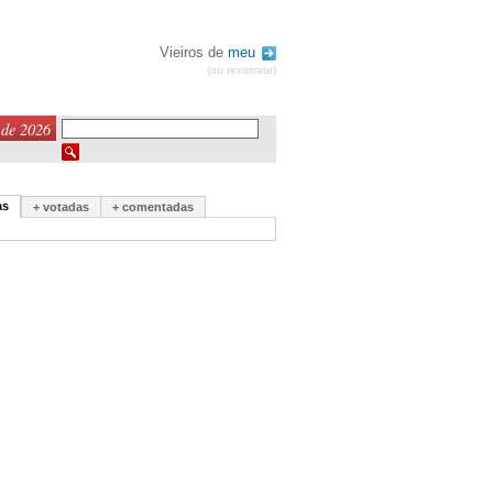
Vieiros de
meu
(ou rexistrate)
 de 2026
as
+ votadas
+ comentadas