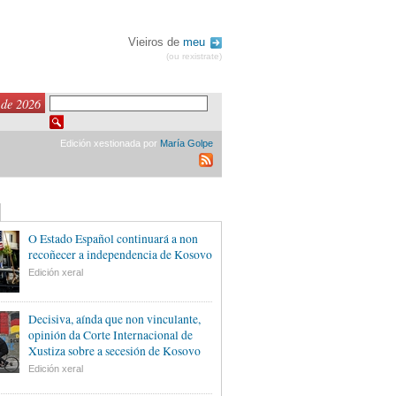
Vieiros de
meu
(ou rexistrate)
 de 2026
Edición xestionada por
María Golpe
O Estado Español continuará a non
recoñecer a independencia de Kosovo
Edición xeral
Decisiva, aínda que non vinculante,
opinión da Corte Internacional de
Xustiza sobre a secesión de Kosovo
Edición xeral