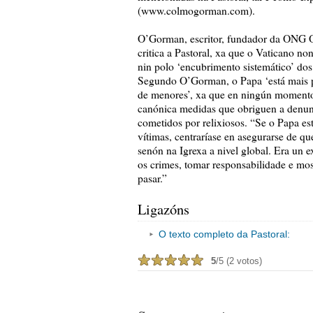
(www.colmogorman.com).
O’Gorman, escritor, fundador da ONG On
critica a Pastoral, xa que o Vaticano n
nin polo ‘encubrimento sistemático’ dos
Segundo O’Gorman, o Papa ‘está mais pr
de menores’, xa que en ningún momento o
canónica medidas que obriguen a denunc
cometidos por relixiosos. “Se o Papa e
vítimas, centraríase en asegurarse de qu
senón na Igrexa a nivel global. Era un e
os crimes, tomar responsabilidade e mos
pasar.”
Ligazóns
O texto completo da Pastoral:
5
/5 (2 votos)