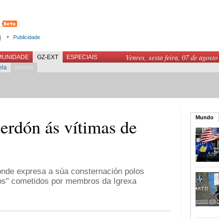
Publicidade
Venres, sexta feira, 07 de agosto
MUNIDADE
GZ-EXT
ESPECIAIS
ela
Irlanda
Mundo
erdón ás vítimas de
 onde expresa a súa consternación polos
os" cometidos por membros da Igrexa