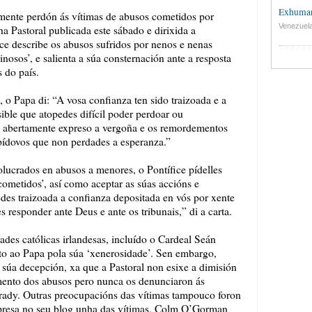
Exhuman
mente perdón ás vítimas de abusos cometidos por
Venezuel
a Pastoral publicada este sábado e dirixida a
ice describe os abusos sufridos por nenos e nenas
nosos’, e salienta a súa consternación ante a resposta
s do país.
s, o Papa di: “A vosa confianza ten sido traizoada e a
ible que atopedes difícil poder perdoar ou
, abertamente expreso a vergoña e os remordementos
ídovos que non perdades a esperanza.”
olucrados en abusos a menores, o Pontífice pídelles
ometidos’, así como aceptar as súas accións e
des traizoada a confianza depositada en vós por xente
s responder ante Deus e ante os tribunais,” di a carta.
dades católicas irlandesas, incluído o Cardeal Seán
o ao Papa pola súa ‘xenerosidade’. Sen embargo,
 súa decepción, xa que a Pastoral non esixe a dimisión
mento dos abusos pero nunca os denunciaron ás
rady. Outras preocupacións das vítimas tampouco foron
xpresa no seu blog unha das vítimas, Colm O’Gorman