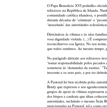
O Papa Benedicto XVI pediulles oficial
relixiosos na República de Irlanda. Nunh
comunidade católica irlandesa, o pontíf
durante décadas de ‘criminais’ e ‘pecami
‘inaxeitada’ das autoridades eclesiástica
Dirixíndose ás vítimas e ás súas familia
vosa dignidade violada. (...) É comprens
reconciliarvos coa Igrexa. No seu nome
que todos sentimos. Ao mesmo tempo, p
No parágrafo dirixido aos relixiosos inv
‘tomar responsabilidade polos pecados c
someterse ás ‘demandas da xustiza.’ "Te
inocente e os seus pais, e por iso debede
A Pastoral foi ben recibida polas autori
Brady que expresou o seu agradecement
grupos de apoio ás vítimas expresaron a
dos bispos e cardeais que tiñan coñece
autoridades, incluíndo o mesmo Seán B
mencionadas na Pastoral, tal e como e