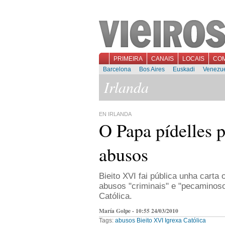
PRIMEIRA
CANAIS
LOCAIS
CO
Barcelona
Bos Aires
Euskadi
Venezu
Irlanda
EN IRLANDA
O Papa pídelles p
abusos
Bieito XVI fai pública unha carta
abusos "criminais" e "pecaminos
Católica.
María Golpe - 10:55 24/03/2010
Tags:
abusos
Bieito XVI
Igrexa Católica