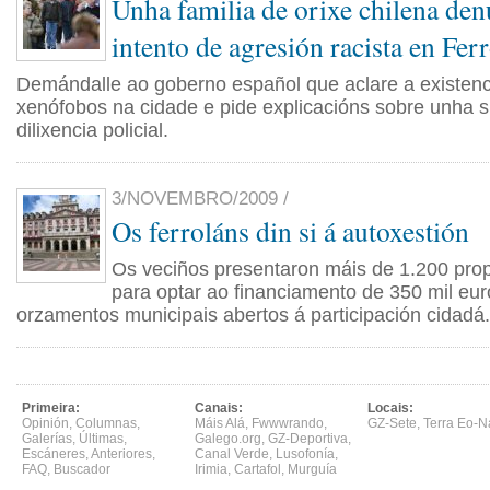
Unha familia de orixe chilena den
intento de agresión racista en Ferr
Demándalle ao goberno español que aclare a existenc
xenófobos na cidade e pide explicacións sobre unha s
dilixencia policial.
3/NOVEMBRO/2009 /
Os ferroláns din si á autoxestión
Os veciños presentaron máis de 1.200 pro
para optar ao financiamento de 350 mil eu
orzamentos municipais abertos á participación cidadá.
Primeira:
Canais:
Locais:
Opinión
,
Columnas
,
Máis Alá
,
Fwwwrando
,
GZ-Sete
,
Terra Eo-N
Galerías
,
Últimas
,
Galego.org
,
GZ-Deportiva
,
Escáneres
,
Anteriores
,
Canal Verde
,
Lusofonía
,
FAQ
,
Buscador
Irimia
,
Cartafol
,
Murguía