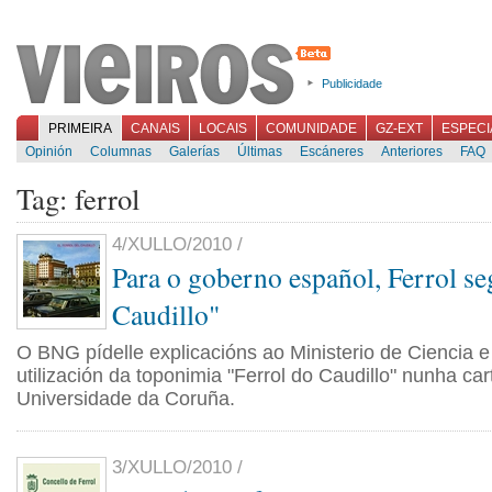
Publicidade
PRIMEIRA
CANAIS
LOCAIS
COMUNIDADE
GZ-EXT
ESPECI
Opinión
Columnas
Galerías
Últimas
Escáneres
Anteriores
FAQ
Tag: ferrol
4/XULLO/2010 /
Para o goberno español, Ferrol se
Caudillo"
O BNG pídelle explicacións ao Ministerio de Ciencia e
utilización da toponimia "Ferrol do Caudillo" nunha cart
Universidade da Coruña.
3/XULLO/2010 /