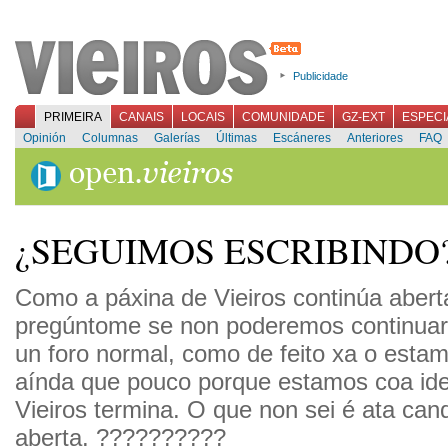
Publicidade
PRIMEIRA
CANAIS
LOCAIS
COMUNIDADE
GZ-EXT
ESPECI
Opinión
Columnas
Galerías
Últimas
Escáneres
Anteriores
FAQ
¿SEGUIMOS ESCRIBINDO
Como a páxina de Vieiros continúa abert
pregúntome se non poderemos continua
un foro normal, como de feito xa o estam
aínda que pouco porque estamos coa id
Vieiros termina. O que non sei é ata cand
aberta. ??????????