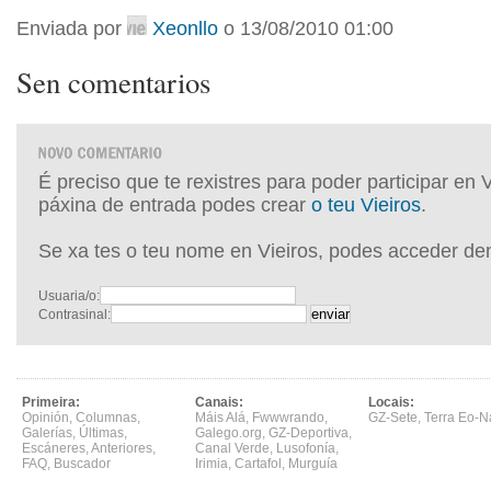
Enviada por
Xeonllo
o 13/08/2010 01:00
Sen comentarios
É preciso que te rexistres para poder participar en 
páxina de entrada podes crear
o teu Vieiros
.
Se xa tes o teu nome en Vieiros, podes acceder de
Usuaria/o:
Contrasinal:
Primeira:
Canais:
Locais:
Opinión
,
Columnas
,
Máis Alá
,
Fwwwrando
,
GZ-Sete
,
Terra Eo-N
Galerías
,
Últimas
,
Galego.org
,
GZ-Deportiva
,
Escáneres
,
Anteriores
,
Canal Verde
,
Lusofonía
,
FAQ
,
Buscador
Irimia
,
Cartafol
,
Murguía