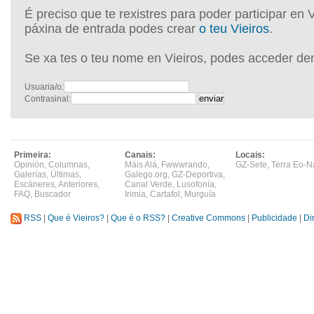
É preciso que te rexistres para poder participar en 
páxina de entrada podes crear
o teu Vieiros
.
Se xa tes o teu nome en Vieiros, podes acceder de
Usuaria/o:
Contrasinal:
Primeira:
Canais:
Locais:
Opinión
,
Columnas
,
Máis Alá
,
Fwwwrando
,
GZ-Sete
,
Terra Eo-N
Galerías
,
Últimas
,
Galego.org
,
GZ-Deportiva
,
Escáneres
,
Anteriores
,
Canal Verde
,
Lusofonía
,
FAQ
,
Buscador
Irimia
,
Cartafol
,
Murguía
RSS
|
Que é Vieiros?
|
Que é o RSS?
|
Creative Commons
|
Publicidade
|
Di