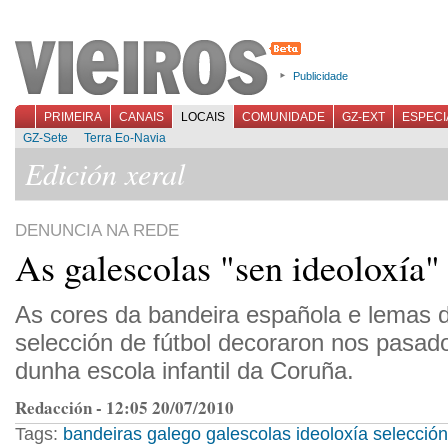
Publicidade
PRIMEIRA
CANAIS
LOCAIS
COMUNIDADE
GZ-EXT
ESPECI
GZ-Sete
Terra Eo-Navia
Edición xeral
DENUNCIA NA REDE
As galescolas "sen ideoloxía"
As cores da bandeira española e lemas 
selección de fútbol decoraron nos pasado
dunha escola infantil da Coruña.
Redacción - 12:05 20/07/2010
Tags:
bandeiras
galego
galescolas
ideoloxía
selección