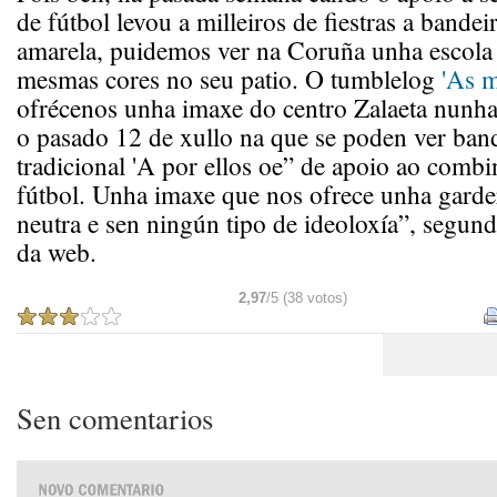
de fútbol levou a milleiros de fiestras a bandei
amarela, puidemos ver na Coruña unha escola i
mesmas cores no seu patio. O tumblelog
'As m
ofrécenos unha imaxe do centro Zalaeta nunha 
o pasado 12 de xullo na que se poden ver band
tradicional 'A por ellos oe” de apoio ao comb
fútbol. Unha imaxe que nos ofrece unha garde
neutra e sen ningún tipo de ideoloxía”, segun
da web.
2,97
/5 (38 votos)
Sen comentarios