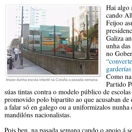
Hai algo
cando Al
Feijoo as
presidenc
Galiza an
unha das 
no Gober
“converte
garderías
Como na 
Imaxe dunha escola infantil na Coruña a pasada semana
Partido P
súas tintas contra o modelo público de escolas 
promovido polo bipartito ao que acusaban de 
a falar só en galego ou a uniformizalos nunha 
mandilóns nacionalistas.
Pois ben, na pasada semana cando o apoio á s