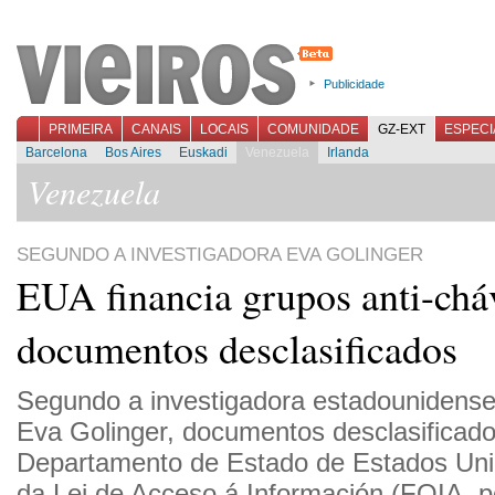
Publicidade
PRIMEIRA
CANAIS
LOCAIS
COMUNIDADE
GZ-EXT
ESPECI
Barcelona
Bos Aires
Euskadi
Venezuela
Irlanda
Venezuela
SEGUNDO A INVESTIGADORA EVA GOLINGER
EUA financia grupos anti-chá
documentos desclasificados
Segundo a investigadora estadounidens
Eva Golinger, documentos desclasificad
Departamento de Estado de Estados Uni
da Lei de Acceso á Información (FOIA, p