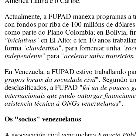
América Latina e o Caribe.
Actualmente, a FUPAD manexa programas a t
con fondos por riba de 100 millóns de dólare
como parte do Plano Colombia; en Bolivia, fi
"iniciativas
" en El Alto; e ten 10 anos traball
forma "c
landestina
", para fomentar unha "
soc
independente
" para "
acelerar unha transición
En Venezuela, a FUPAD estivo traballando par
grupos locais da sociedade civil
". Segundo u
desclasificados, a FUPAD "
foi un de poucos 
internacionais que puido outorgar financiamen
asistencia técnica á ONGs venezuelanas
".
Os "socios" venezuelanos
A asociacición civil venezuelana
Espacio Públ