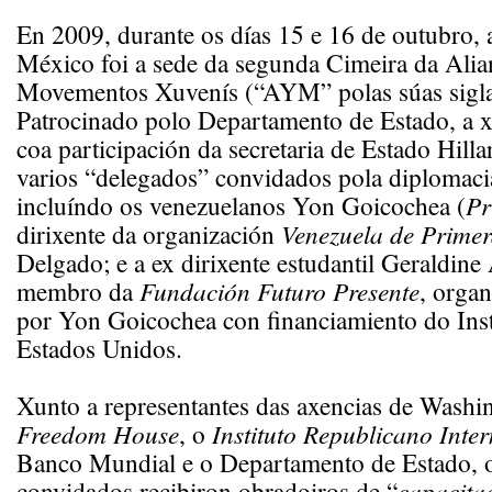
En 2009, durante os días 15 e 16 de outubro,
México foi a sede da segunda Cimeira da Alia
Movementos Xuvenís (“AYM” polas súas siglas
Patrocinado polo Departamento de Estado, a 
coa participación da secretaria de Estado Hilla
varios “delegados” convidados pola diplomaci
incluíndo os venezuelanos Yon Goicochea (
Pr
dirixente da organización
Venezuela de Prime
Delgado; e a ex dirixente estudantil Geraldine
membro da
Fundación Futuro Presente
, organ
por Yon Goicochea con financiamiento do Inst
Estados Unidos.
Xunto a representantes das axencias de Wash
Freedom House
, o
Instituto Republicano Inte
Banco Mundial e o Departamento de Estado, 
convidados recibiron obradoiros de “
capacita