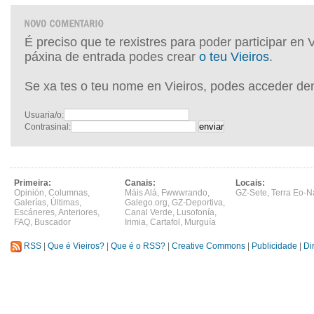
É preciso que te rexistres para poder participar en 
páxina de entrada podes crear
o teu Vieiros
.
Se xa tes o teu nome en Vieiros, podes acceder de
Usuaria/o:
Contrasinal:
Primeira:
Canais:
Locais:
Opinión
,
Columnas
,
Máis Alá
,
Fwwwrando
,
GZ-Sete
,
Terra Eo-N
Galerías
,
Últimas
,
Galego.org
,
GZ-Deportiva
,
Escáneres
,
Anteriores
,
Canal Verde
,
Lusofonía
,
FAQ
,
Buscador
Irimia
,
Cartafol
,
Murguía
RSS
|
Que é Vieiros?
|
Que é o RSS?
|
Creative Commons
|
Publicidade
|
Di