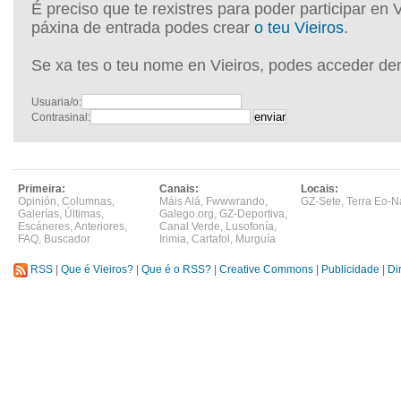
É preciso que te rexistres para poder participar en 
páxina de entrada podes crear
o teu Vieiros
.
Se xa tes o teu nome en Vieiros, podes acceder de
Usuaria/o:
Contrasinal:
Primeira:
Canais:
Locais:
Opinión
,
Columnas
,
Máis Alá
,
Fwwwrando
,
GZ-Sete
,
Terra Eo-N
Galerías
,
Últimas
,
Galego.org
,
GZ-Deportiva
,
Escáneres
,
Anteriores
,
Canal Verde
,
Lusofonía
,
FAQ
,
Buscador
Irimia
,
Cartafol
,
Murguía
RSS
|
Que é Vieiros?
|
Que é o RSS?
|
Creative Commons
|
Publicidade
|
Di