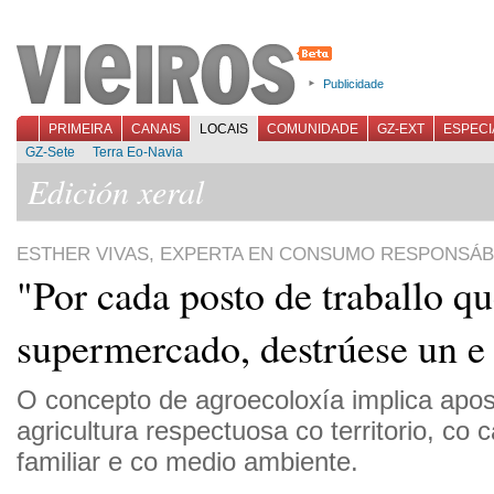
Publicidade
PRIMEIRA
CANAIS
LOCAIS
COMUNIDADE
GZ-EXT
ESPECI
GZ-Sete
Terra Eo-Navia
Edición xeral
ESTHER VIVAS, EXPERTA EN CONSUMO RESPONSÁB
"Por cada posto de traballo qu
supermercado, destrúese un e
O concepto de agroecoloxía implica apos
agricultura respectuosa co territorio, co
familiar e co medio ambiente.