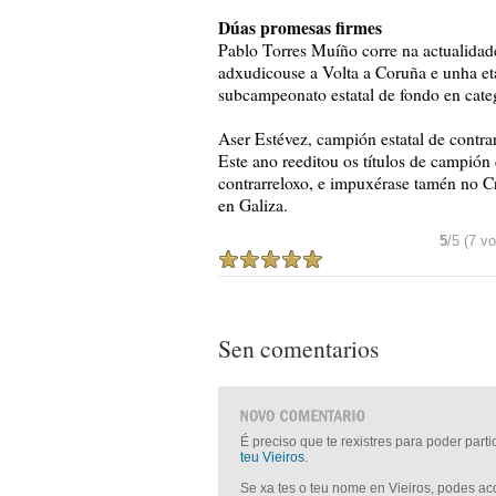
Dúas promesas firmes
Pablo Torres Muíño corre na actualidad
adxudicouse a Volta a Coruña e unha eta
subcampeonato estatal de fondo en categ
Aser Estévez, campión estatal de contra
Este ano reeditou os títulos de campión
contrarreloxo, e impuxérase tamén no Cr
en Galiza.
5
/5 (7 vo
Sen comentarios
É preciso que te rexistres para poder part
teu Vieiros
.
Se xa tes o teu nome en Vieiros, podes a