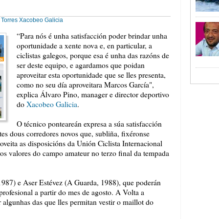
 Torres
Xacobeo Galicia
“Para nós é unha satisfacción poder brindar unha
oportunidade a xente nova e, en particular, a
ciclistas galegos, porque esa é unha das razóns de
ser deste equipo, e agardamos que poidan
aproveitar esta oportunidade que se lles presenta,
como no seu día aproveitara Marcos García",
explica Álvaro Pino, manager e director deportivo
do
Xacobeo Galicia
.
O técnico ponteareán expresa a súa satisfacción
tes dous corredores novos que, subliña, fixéronse
roveita as disposicións da Unión Ciclista Internacional
vos valores do campo amateur no terzo final da tempada
1987) e Aser Estévez (A Guarda, 1988), que poderán
profesional a partir do mes de agosto. A Volta a
 algunhas das que lles permitan vestir o maillot do