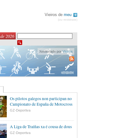
Vieiros de
meu
(ou rexistrate)
 de 2026
Xestionado por
Vieiros
Os pilotos galegos non participan no
Campionato de España de Motocross
GZ-Deportiva
A Liga de Traíñas xa é cousa de dous
GZ-Deportiva