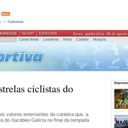
Publicidade
Xoves, quinta feira, 06 de agosto
MUNIDADE
GZ-EXT
ESPECIAIS
Deportiva
Canal Verde
Lusofonía
Irimia
Cartafol
Murguía
Deportes
trelas ciclistas do
os valores emerxentes da canteira que, a
ola do Xacobeo Galicia no final da tempada