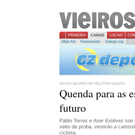
PRIMEIRA
CANAIS
LOCAIS
CO
Máis Alá
Fwwwrando
Galego.org
GZ-
NOVOS VALORES NO PELOTÓN GALEGO
Quenda para as es
futuro
Pablo Torres e Aser Estévez son 
xeito de proba, vestirán a camis
ciclista.